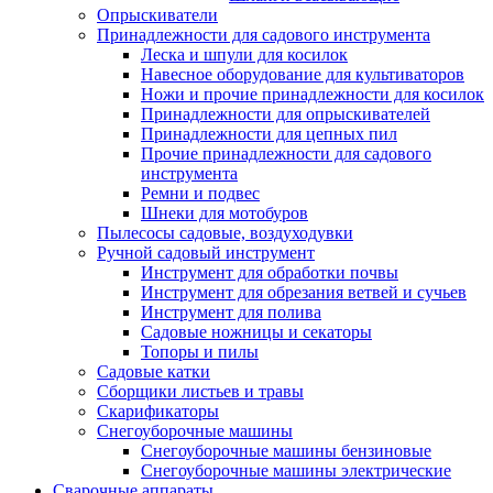
Опрыскиватели
Принадлежности для садового инструмента
Леска и шпули для косилок
Навесное оборудование для культиваторов
Ножи и прочие принадлежности для косилок
Принадлежности для опрыскивателей
Принадлежности для цепных пил
Прочие принадлежности для садового
инструмента
Ремни и подвес
Шнеки для мотобуров
Пылесосы садовые, воздуходувки
Ручной садовый инструмент
Инструмент для обработки почвы
Инструмент для обрезания ветвей и сучьев
Инструмент для полива
Садовые ножницы и секаторы
Топоры и пилы
Садовые катки
Сборщики листьев и травы
Скарификаторы
Снегоуборочные машины
Снегоуборочные машины бензиновые
Снегоуборочные машины электрические
Сварочные аппараты