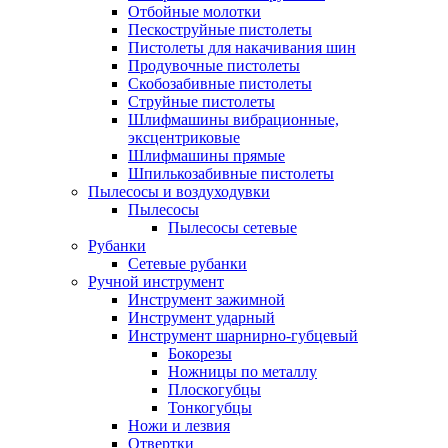
Отбойные молотки
Пескоструйные пистолеты
Пистолеты для накачивания шин
Продувочные пистолеты
Скобозабивные пистолеты
Струйные пистолеты
Шлифмашины вибрационные,
эксцентриковые
Шлифмашины прямые
Шпилькозабивные пистолеты
Пылесосы и воздуходувки
Пылесосы
Пылесосы сетевые
Рубанки
Сетевые рубанки
Ручной инструмент
Инструмент зажимной
Инструмент ударный
Инструмент шарнирно-губцевый
Бокорезы
Ножницы по металлу
Плоскогубцы
Тонкогубцы
Ножи и лезвия
Отвертки