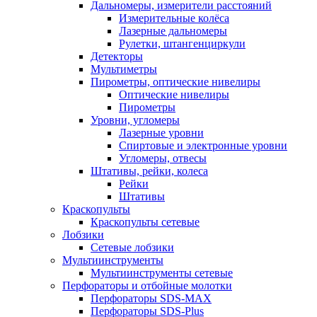
Дальномеры, измерители расстояний
Измерительные колёса
Лазерные дальномеры
Рулетки, штангенциркули
Детекторы
Мультиметры
Пирометры, оптические нивелиры
Оптические нивелиры
Пирометры
Уровни, угломеры
Лазерные уровни
Спиртовые и электронные уровни
Угломеры, отвесы
Штативы, рейки, колеса
Рейки
Штативы
Краскопульты
Краскопульты сетевые
Лобзики
Сетевые лобзики
Мультиинструменты
Мультиинструменты сетевые
Перфораторы и отбойные молотки
Перфораторы SDS-MAX
Перфораторы SDS-Plus