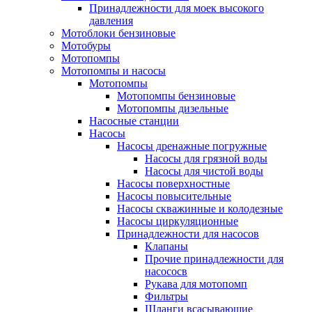
Принадлежности для моек высокого
давления
Мотоблоки бензиновые
Мотобуры
Мотопомпы
Мотопомпы и насосы
Мотопомпы
Мотопомпы бензиновые
Мотопомпы дизельные
Насосные станции
Насосы
Насосы дренажные погружные
Насосы для грязной воды
Насосы для чистой воды
Насосы поверхностные
Насосы повысительные
Насосы скважинные и колодезные
Насосы циркуляционные
Принадлежности для насосов
Клапаны
Прочие принадлежности для
насососв
Рукава для мотопомп
Фильтры
Шланги всасывающие