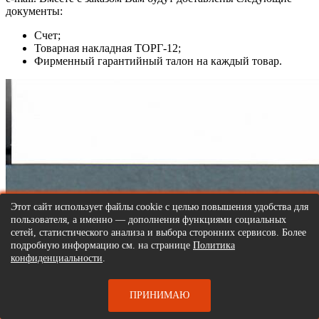
документы:
Счет;
Товарная накладная ТОРГ-12;
Фирменный гарантийный талон на каждый товар.
Этот сайт использует файлы cookie с целью повышения удобства для
пользователя, а именно — дополнения функциями социальных
сетей, статистического анализа и выбора сторонних сервисов. Более
подробную информацию см. на странице
Политика
конфиденциальности
.
ПРИНИМАЮ