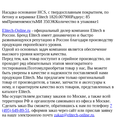
Насадка основание HСS, с твердосплавным покрытием, по
бетону и керамике Elitech 1820.007900Радиус: 85
ммПрименяемостьМИ 350ЭККоличество в упаковке1
Elitech-Online.ru
- официальный дилер компании Elitech в
России. Бренд Elitech имеет динамичную и быстро
развивающуюся репутацию в России благодаря производству
продукции европейского уровня.
Одной из основных задач компании является обеспечение
высокого уровня контроля качества.
Перед тем, как товар поступит в серийное производство, он
проходит ряд обязательных этапов многократного
тестирования.Поэтому,приобретая товар у нас, Вы можете
быть уверены в качестве и надежности поставляемой нами
продукции Elitech. Мы предлагаем только оригинальный
товар от производителя, а также, запчасти и аксессуары к
нему, и гарантируем качество всех товаров, представленных в
каталоге Elitech.
Мы осуществляем доставку заказов по Москве, а также всей
территории РФ и организуем самовывоз из офиса в Москве.
Сделать заказ Вы сможете, обратившись к нам по телефону
7
(495) 649-89-51
, оформив заказ через сайт или прислав заявку
на нашу электронную почту
zakaz@elitech-online.ru
.