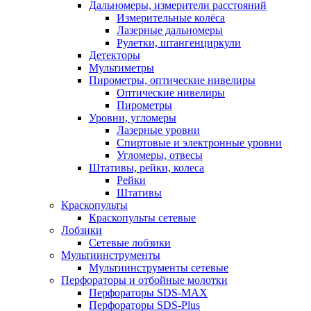
Дальномеры, измерители расстояний
Измерительные колёса
Лазерные дальномеры
Рулетки, штангенциркули
Детекторы
Мультиметры
Пирометры, оптические нивелиры
Оптические нивелиры
Пирометры
Уровни, угломеры
Лазерные уровни
Спиртовые и электронные уровни
Угломеры, отвесы
Штативы, рейки, колеса
Рейки
Штативы
Краскопульты
Краскопульты сетевые
Лобзики
Сетевые лобзики
Мультиинструменты
Мультиинструменты сетевые
Перфораторы и отбойные молотки
Перфораторы SDS-MAX
Перфораторы SDS-Plus