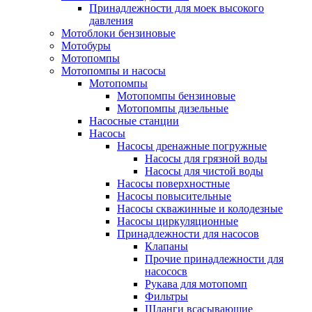
Принадлежности для моек высокого
давления
Мотоблоки бензиновые
Мотобуры
Мотопомпы
Мотопомпы и насосы
Мотопомпы
Мотопомпы бензиновые
Мотопомпы дизельные
Насосные станции
Насосы
Насосы дренажные погружные
Насосы для грязной воды
Насосы для чистой воды
Насосы поверхностные
Насосы повысительные
Насосы скважинные и колодезные
Насосы циркуляционные
Принадлежности для насосов
Клапаны
Прочие принадлежности для
насососв
Рукава для мотопомп
Фильтры
Шланги всасывающие