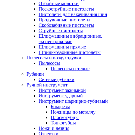
Отбойные молотки
Пескоструйные пистолеты
Пистолеты для накачивания шин
Продувочные пистолеты
Скобозабивные пистолеты
Струйные пистолеты
Шлифмашины вибрационные,
эксцентриковые
Шлифмашины прямые
Шпилькозабивные пистолеты
Пылесосы и воздуходувки
Пылесосы
Пылесосы сетевые
Рубанки
Сетевые рубанки
Ручной инструмент
Инструмент зажимной
Инструмент ударный
Инструмент шарнирно-губцевый
Бокорезы
Ножницы по металлу
Плоскогубцы
Тонкогубцы
Ножи и лезвия
Отвертки