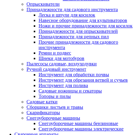
Опрыскиватели
Принадлежности для садового инструмента
Леска и шпули для косилок
Навесное оборудование для культиваторов
Ножи и прочие принадлежности для косилок
Принадлежности для опрыскивателей
Принадлежности для цепных пил
Прочие принадлежности для садового
инструмента
Ремни и подвес
Шнеки для мотобуров
Пылесосы садовые, воздуходувки
Ручной садовый инструмент
Инструмент для обработки почвы
Инструмент для обрезания ветвей и сучьев
Инструмент для полива
Садовые ножницы и секаторы
Топоры и пилы
Садовые катки
Сборщики листьев и травы
Скарификаторы
Снегоуборочные машины
Снегоуборочные машины бензиновые
Снегоуборочные машины электрические
Сварочные аппараты