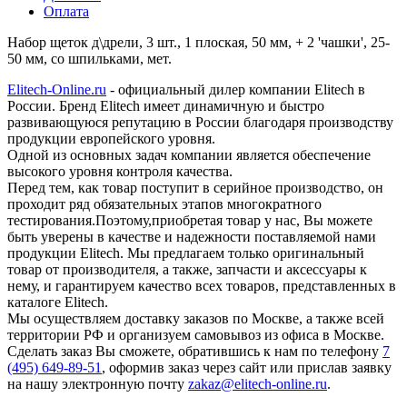
Оплата
Набор щеток д\дрели, 3 шт., 1 плоская, 50 мм, + 2 'чашки', 25-
50 мм, со шпильками, мет.
Elitech-Online.ru
- официальный дилер компании Elitech в
России. Бренд Elitech имеет динамичную и быстро
развивающуюся репутацию в России благодаря производству
продукции европейского уровня.
Одной из основных задач компании является обеспечение
высокого уровня контроля качества.
Перед тем, как товар поступит в серийное производство, он
проходит ряд обязательных этапов многократного
тестирования.Поэтому,приобретая товар у нас, Вы можете
быть уверены в качестве и надежности поставляемой нами
продукции Elitech. Мы предлагаем только оригинальный
товар от производителя, а также, запчасти и аксессуары к
нему, и гарантируем качество всех товаров, представленных в
каталоге Elitech.
Мы осуществляем доставку заказов по Москве, а также всей
территории РФ и организуем самовывоз из офиса в Москве.
Сделать заказ Вы сможете, обратившись к нам по телефону
7
(495) 649-89-51
, оформив заказ через сайт или прислав заявку
на нашу электронную почту
zakaz@elitech-online.ru
.