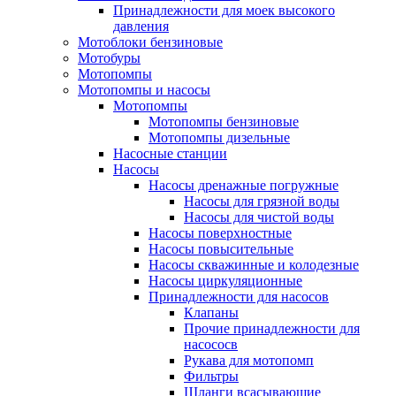
Принадлежности для моек высокого
давления
Мотоблоки бензиновые
Мотобуры
Мотопомпы
Мотопомпы и насосы
Мотопомпы
Мотопомпы бензиновые
Мотопомпы дизельные
Насосные станции
Насосы
Насосы дренажные погружные
Насосы для грязной воды
Насосы для чистой воды
Насосы поверхностные
Насосы повысительные
Насосы скважинные и колодезные
Насосы циркуляционные
Принадлежности для насосов
Клапаны
Прочие принадлежности для
насососв
Рукава для мотопомп
Фильтры
Шланги всасывающие