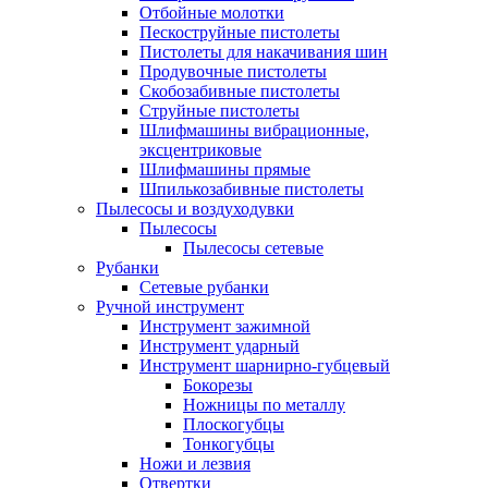
Отбойные молотки
Пескоструйные пистолеты
Пистолеты для накачивания шин
Продувочные пистолеты
Скобозабивные пистолеты
Струйные пистолеты
Шлифмашины вибрационные,
эксцентриковые
Шлифмашины прямые
Шпилькозабивные пистолеты
Пылесосы и воздуходувки
Пылесосы
Пылесосы сетевые
Рубанки
Сетевые рубанки
Ручной инструмент
Инструмент зажимной
Инструмент ударный
Инструмент шарнирно-губцевый
Бокорезы
Ножницы по металлу
Плоскогубцы
Тонкогубцы
Ножи и лезвия
Отвертки