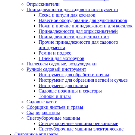
Опрыскиватели
Принадлежности для садового инструмента
Леска и шпули для косилок
Навесное оборудование для культиваторов
Ножи и прочие принадлежности для косилок
Принадлежности для опрыскивателей
Принадлежности для цепных пил
Прочие принадлежности для садового
инструмента
Ремни и подвес
Шнеки для мотобуров
Пылесосы садовые, воздуходувки
Ручной садовый инструмент
Инструмент для обработки почвы
Инструмент для обрезания ветвей и сучьев
Инструмент для полива
Садовые ножницы и секаторы
Топоры и пилы
Садовые катки
Сборщики листьев и травы
Скарификаторы
Снегоуборочные машины
Снегоуборочные машины бензиновые
Снегоуборочные машины электрические
Сварочные аппараты