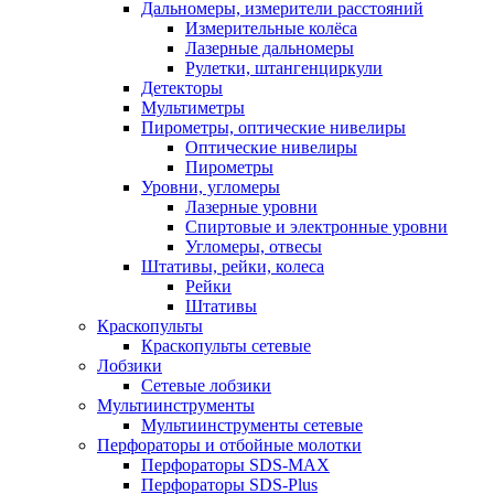
Дальномеры, измерители расстояний
Измерительные колёса
Лазерные дальномеры
Рулетки, штангенциркули
Детекторы
Мультиметры
Пирометры, оптические нивелиры
Оптические нивелиры
Пирометры
Уровни, угломеры
Лазерные уровни
Спиртовые и электронные уровни
Угломеры, отвесы
Штативы, рейки, колеса
Рейки
Штативы
Краскопульты
Краскопульты сетевые
Лобзики
Сетевые лобзики
Мультиинструменты
Мультиинструменты сетевые
Перфораторы и отбойные молотки
Перфораторы SDS-MAX
Перфораторы SDS-Plus