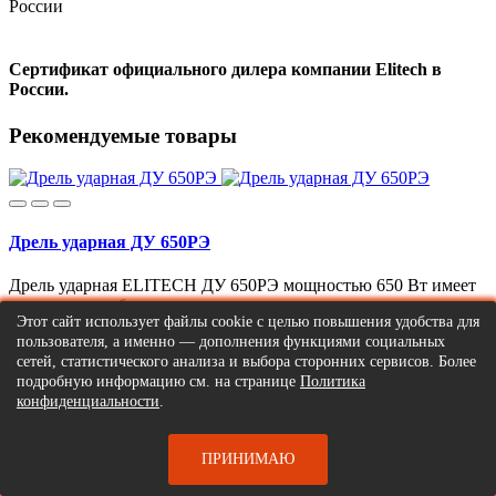
Сертификат официального дилера компании Elitech в
России.
Рекомендуемые товары
Дрель ударная ДУ 650РЭ
Дрель ударная ELITECH ДУ 650РЭ мощностью 650 Вт имеет
два режима работы -сверление и сверление с уда..
Этот сайт использует файлы cookie с целью повышения удобства для
2990р.
пользователя, а именно — дополнения функциями социальных
сетей, статистического анализа и выбора сторонних сервисов. Более
подробную информацию см. на странице
Политика
Сообщить о поступлении
конфиденциальности
.
ПРИНИМАЮ
Дрель ударная ДУ 650РЭК