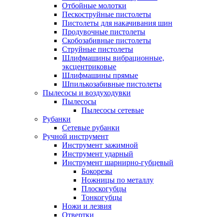
Отбойные молотки
Пескоструйные пистолеты
Пистолеты для накачивания шин
Продувочные пистолеты
Скобозабивные пистолеты
Струйные пистолеты
Шлифмашины вибрационные,
эксцентриковые
Шлифмашины прямые
Шпилькозабивные пистолеты
Пылесосы и воздуходувки
Пылесосы
Пылесосы сетевые
Рубанки
Сетевые рубанки
Ручной инструмент
Инструмент зажимной
Инструмент ударный
Инструмент шарнирно-губцевый
Бокорезы
Ножницы по металлу
Плоскогубцы
Тонкогубцы
Ножи и лезвия
Отвертки