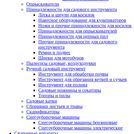
Опрыскиватели
Принадлежности для садового инструмента
Леска и шпули для косилок
Навесное оборудование для культиваторов
Ножи и прочие принадлежности для косилок
Принадлежности для опрыскивателей
Принадлежности для цепных пил
Прочие принадлежности для садового
инструмента
Ремни и подвес
Шнеки для мотобуров
Пылесосы садовые, воздуходувки
Ручной садовый инструмент
Инструмент для обработки почвы
Инструмент для обрезания ветвей и сучьев
Инструмент для полива
Садовые ножницы и секаторы
Топоры и пилы
Садовые катки
Сборщики листьев и травы
Скарификаторы
Снегоуборочные машины
Снегоуборочные машины бензиновые
Снегоуборочные машины электрические
Сварочные аппараты