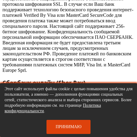
протокола шифрования SSL. В случае если Ваш банк
поддерживает технологию безопасного проведения интернет-
платежей Verified By Visa или MasterCard SecureCode для
проведения платежа также может потребоваться ввод
специального пароля. Настоящий сайт поддерживает 256-
битное шифрование. Конфиденциальность сообщаемой
персональной информации обеспечивается ПАО СБЕРБАНК.
Введенная информация не будет предоставлена третьим
лицам за исключением случаев, предусмотренных
законодательством РФ. Проведение платежей по банковским
картам осуществляется в строгом соответствии с
требованиями платежных систем МИР, Visa Int. и MasterCard
Europe Sprl.
Сбербанк онлайн (Sber Pay)
Этот сайт использует файлы cookie с целью повышения удобства для
пользователя, а именно — дополнения функциями социальных
сетей, статистического анализа и выбора сторонних сервисов. Более
подробную информацию см. на странице
Политика
конфиденциальности
.
Простой и безопасный способ. Оплачиваете заказ через
личный кабинет Сбер Онлайн или в приложении Сбер
ПРИНИМАЮ
Онлайн. Оплата полностью официальная и безопасная - чек
сразу.