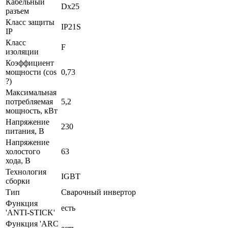
Кабельный
Dx25
разъем
Класс защиты
IP21S
IP
Класс
F
изоляции
Коэффициент
мощности (cos
0,73
?)
Максимальная
потребляемая
5,2
мощность, кВт
Напряжение
230
питания, В
Напряжение
холостого
63
хода, В
Технология
IGBT
сборки
Тип
Сварочный инвертор
Функция
есть
'ANTI-STICK'
Функция 'ARC