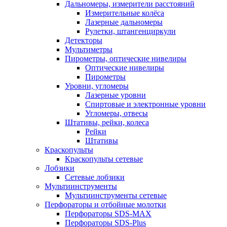
Дальномеры, измерители расстояний
Измерительные колёса
Лазерные дальномеры
Рулетки, штангенциркули
Детекторы
Мультиметры
Пирометры, оптические нивелиры
Оптические нивелиры
Пирометры
Уровни, угломеры
Лазерные уровни
Спиртовые и электронные уровни
Угломеры, отвесы
Штативы, рейки, колеса
Рейки
Штативы
Краскопульты
Краскопульты сетевые
Лобзики
Сетевые лобзики
Мультиинструменты
Мультиинструменты сетевые
Перфораторы и отбойные молотки
Перфораторы SDS-MAX
Перфораторы SDS-Plus