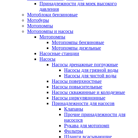
Принадлежности для моек высокого
давления
Мотоблоки бензиновые
Мотобуры
Мотопомпы
Мотопомпы и насосы
Мотопомпы
Мотопомпы бензиновые
Мотопомпы дизельные
Насосные станции
Насосы
Насосы дренажные погружные
Насосы для грязной воды
Насосы для чистой воды
Насосы поверхностные
Насосы повысительные
Насосы скважинные и колодезные
Насосы циркуляционные
Принадлежности для насосов
Клапаны
Прочие принадлежности для
насососв
Рукава для мотопомп
Фильтры
Шланги всасывающие