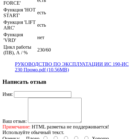
есть
FORCE'
Функция 'HOT
есть
START'
Функция 'LIFT
есть
ARC'
Функция
нет
'VRD'
Цикл работы
230/60
(ПВ), А / %
РУКОВОДСТВО ПО ЭКСПЛУАТАЦИИ ИС 190-ИС
230 Промо.pdf (10.56MB)
Написать отзыв
Имя:
Ваш отзыв:
Примечание:
HTML разметка не поддерживается!
Используйте обычный текст.
Оценка:
Плохо
Хорошо