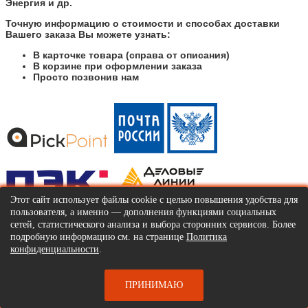
Энергия и др.
Точную информацию о стоимости и способах доставки
Вашего заказа Вы можете узнать:
В карточке товара (справа от описания)
В корзине при оформлении заказа
Просто позвонив нам
Этот сайт использует файлы cookie с целью повышения удобства для
пользователя, а именно — дополнения функциями социальных
Мы бережно упаковываем товар, чтобы исключить любую
возможность повреждения при перевозке и доставке.
сетей, статистического анализа и выбора сторонних сервисов. Более
подробную информацию см. на странице
Политика
В случае, если по какой-то неизвестной нам причине, товар
конфиденциальности
.
доставлен с повреждениями — вам не о чем беспокоиться,
не волнуйтесь, все заказы доставки застрахованы. Вам
нужно только проверить доставленный товар на складе
ПРИНИМАЮ
транспортной компании, и в случае выявления любых
дефектов, указать их в акте доставки.