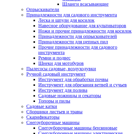
Шланги всасывающие
Опрыскиватели
Принадлежности для садового инструмента
Леска и шпули для косилок
Навесное оборудование для культиваторов
Ножи и прочие принадлежности для косилок
Принадлежности для опрыскивателей
Принадлежности для цепных пил
Прочие принадлежности для садового
инструмента
Ремни и подвес
Шнеки для мотобуров
Пылесосы садовые, воздуходувки
Ручной садовый инструмент
Инструмент для обработки почвы
Инструмент для обрезания ветвей и сучьев
Инструмент для полива
Садовые ножницы и секаторы
Топоры и пилы
Садовые катки
Сборщики листьев и травы
Скарификаторы
Снегоуборочные машины
Снегоуборочные машины бензиновые
Снегоуборочные машины электрические