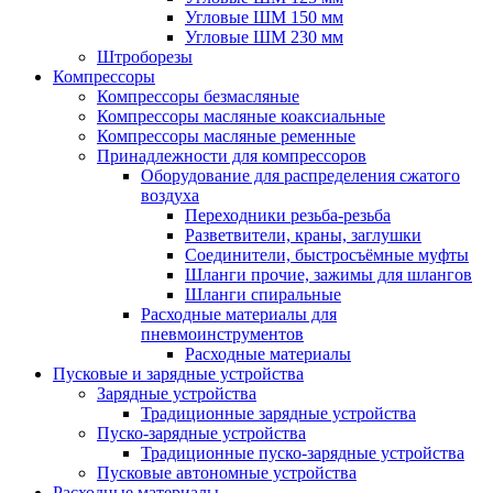
Угловые ШМ 150 мм
Угловые ШМ 230 мм
Штроборезы
Компрессоры
Компрессоры безмасляные
Компрессоры масляные коаксиальные
Компрессоры масляные ременные
Принадлежности для компрессоров
Оборудование для распределения сжатого
воздуха
Переходники резьба-резьба
Разветвители, краны, заглушки
Соединители, быстросъёмные муфты
Шланги прочие, зажимы для шлангов
Шланги спиральные
Расходные материалы для
пневмоинструментов
Расходные материалы
Пусковые и зарядные устройства
Зарядные устройства
Традиционные зарядные устройства
Пуско-зарядные устройства
Традиционные пуско-зарядные устройства
Пусковые автономные устройства
Расходные материалы