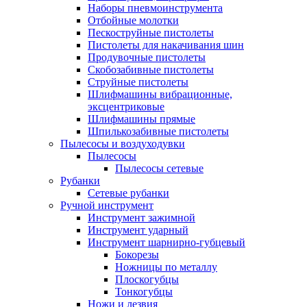
Наборы пневмоинструмента
Отбойные молотки
Пескоструйные пистолеты
Пистолеты для накачивания шин
Продувочные пистолеты
Скобозабивные пистолеты
Струйные пистолеты
Шлифмашины вибрационные,
эксцентриковые
Шлифмашины прямые
Шпилькозабивные пистолеты
Пылесосы и воздуходувки
Пылесосы
Пылесосы сетевые
Рубанки
Сетевые рубанки
Ручной инструмент
Инструмент зажимной
Инструмент ударный
Инструмент шарнирно-губцевый
Бокорезы
Ножницы по металлу
Плоскогубцы
Тонкогубцы
Ножи и лезвия