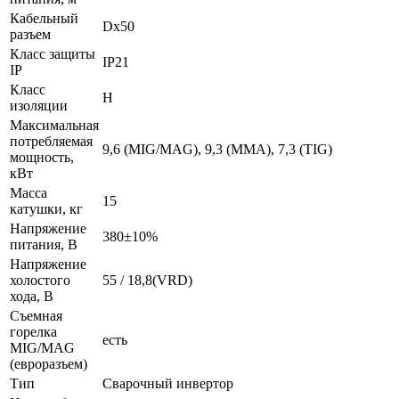
Кабельный
Dх50
разъем
Класс защиты
IP21
IP
Класс
Н
изоляции
Максимальная
потребляемая
9,6 (MIG/MAG), 9,3 (MMA), 7,3 (TIG)
мощность,
кВт
Масса
15
катушки, кг
Напряжение
380±10%
питания, В
Напряжение
холостого
55 / 18,8(VRD)
хода, В
Съемная
горелка
есть
MIG/MAG
(евроразъем)
Тип
Сварочный инвертор