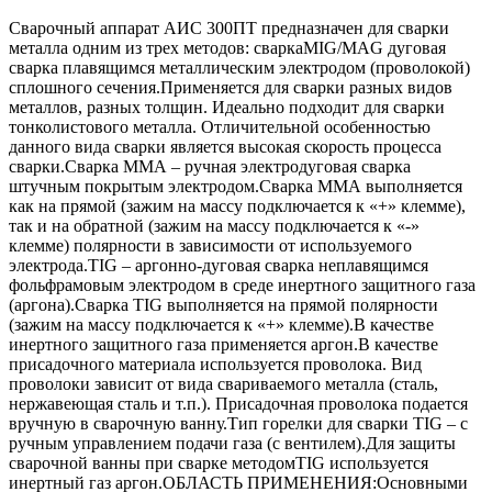
Сварочный аппарат АИС 300ПТ предназначен для сварки
металла одним из трех методов: сваркаMIG/MAG дуговая
сварка плавящимся металлическим электродом (проволокой)
сплошного сечения.Применяется для сварки разных видов
металлов, разных толщин. Идеально подходит для сварки
тонколистового металла. Отличительной особенностью
данного вида сварки является высокая скорость процесса
сварки.Сварка ММА – ручная электродуговая сварка
штучным покрытым электродом.Сварка ММА выполняется
как на прямой (зажим на массу подключается к «+» клемме),
так и на обратной (зажим на массу подключается к «-»
клемме) полярности в зависимости от используемого
электрода.TIG – аргонно-дуговая сварка неплавящимся
фольфрамовым электродом в среде инертного защитного газа
(аргона).Сварка TIG выполняется на прямой полярности
(зажим на массу подключается к «+» клемме).В качестве
инертного защитного газа применяется аргон.В качестве
присадочного материала используется проволока. Вид
проволоки зависит от вида свариваемого металла (сталь,
нержавеющая сталь и т.п.). Присадочная проволока подается
вручную в сварочную ванну.Тип горелки для сварки TIG – с
ручным управлением подачи газа (с вентилем).Для защиты
сварочной ванны при сварке методомТIG используется
инертный газ аргон.ОБЛАСТЬ ПРИМЕНЕНИЯ:Основными