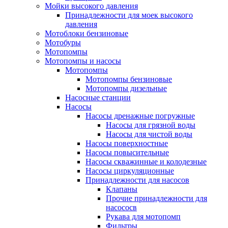
Мойки высокого давления
Принадлежности для моек высокого
давления
Мотоблоки бензиновые
Мотобуры
Мотопомпы
Мотопомпы и насосы
Мотопомпы
Мотопомпы бензиновые
Мотопомпы дизельные
Насосные станции
Насосы
Насосы дренажные погружные
Насосы для грязной воды
Насосы для чистой воды
Насосы поверхностные
Насосы повысительные
Насосы скважинные и колодезные
Насосы циркуляционные
Принадлежности для насосов
Клапаны
Прочие принадлежности для
насососв
Рукава для мотопомп
Фильтры