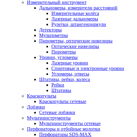
Измерительный инструмент
Дальномеры, измерители расстояний
Измерительные колёса
Лазерные дальномеры
Рулетки, штангенциркули
Детекторы
Мультиметры
Пирометры, оптические нивелиры
Оптические нивелиры
Пирометры
Уровни, угломеры
Лазерные уровни
Спиртовые и электронные уровни
Угломеры, отвесы
Штативы, рейки, колеса
Рейки
Штативы
Краскопульты
Краскопульты сетевые
Лобзики
Сетевые лобзики
Мультиинструменты
Мультиинструменты сетевые
Перфораторы и отбойные молотки
Перфораторы SDS-MAX