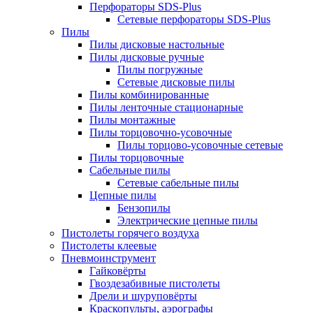
Перфораторы SDS-Plus
Сетевые перфораторы SDS-Plus
Пилы
Пилы дисковые настольные
Пилы дисковые ручные
Пилы погружные
Сетевые дисковые пилы
Пилы комбинированные
Пилы ленточные стационарные
Пилы монтажные
Пилы торцовочно-усовочные
Пилы торцово-усовочные сетевые
Пилы торцовочные
Сабельные пилы
Сетевые сабельные пилы
Цепные пилы
Бензопилы
Электрические цепные пилы
Пистолеты горячего воздуха
Пистолеты клеевые
Пневмоинструмент
Гайковёрты
Гвоздезабивные пистолеты
Дрели и шуруповёрты
Краскопульты, аэрографы