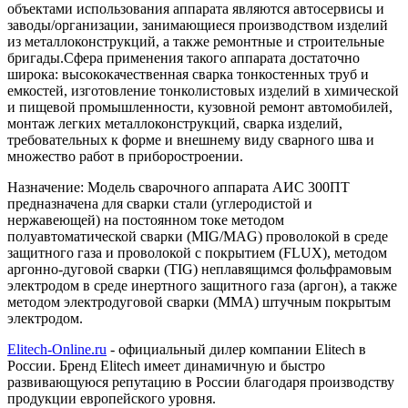
объектами использования аппарата являются автосервисы и
заводы/организации, занимающиеся производством изделий
из металлоконструкций, а также ремонтные и строительные
бригады.Сфера применения такого аппарата достаточно
широка: высококачественная сварка тонкостенных труб и
емкостей, изготовление тонколистовых изделий в химической
и пищевой промышленности, кузовной ремонт автомобилей,
монтаж легких металлоконструкций, сварка изделий,
требовательных к форме и внешнему виду сварного шва и
множество работ в приборостроении.
Назначение:
Модель сварочного аппарата АИС 300ПТ
предназначена для сварки стали (углеродистой и
нержавеющей) на постоянном токе методом
полуавтоматической сварки (MIG/MAG) проволокой в среде
защитного газа и проволокой с покрытием (FLUX), методом
аргонно-дуговой сварки (TIG) неплавящимся фольфрамовым
электродом в среде инертного защитного газа (аргон), а также
методом электродуговой сварки (ММА) штучным покрытым
электродом.
Elitech-Online.ru
- официальный дилер компании Elitech в
России. Бренд Elitech имеет динамичную и быстро
развивающуюся репутацию в России благодаря производству
продукции европейского уровня.