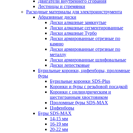
Двигатели внутреннего сгорания
Лестницы и стремянки
Расходные материалы для электроинструмента
Абразивные диски
Диски алмазные замкнутые
Диски алмазные сегментированные
Диски алмазные Турбо
Диски армированные отрезные по
камню
Диски армированные отрезные по
металлу
Диски армированные шлифовальные
Диски лепестковые
Бурильные коронки, цифенборы, проломные
буры
Бурильные коронки SDS-Plus
Коронки и буры с резьбовой посадкой
Коронки с цилиндрическим и
шестигранным хвостовиком
Проломные буры SDS-MAX
Цифенборы
Буры SDS-MAX
14-15 мм
16-19 мм
20-22 мм