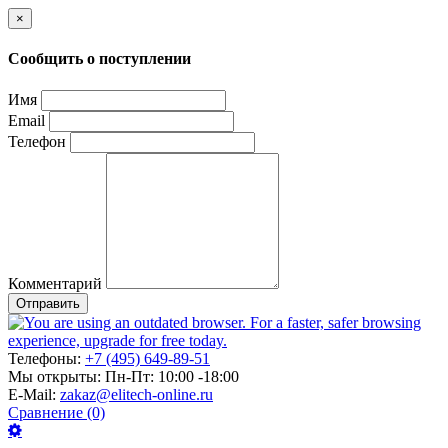
×
Сообщить о поступлении
Имя
Email
Телефон
Комментарий
Отправить
Телефоны:
+7 (495) 649-89-51
Мы открыты:
Пн-Пт: 10:00 -18:00
E-Mail:
zakaz@elitech-online.ru
Сравнение (0)