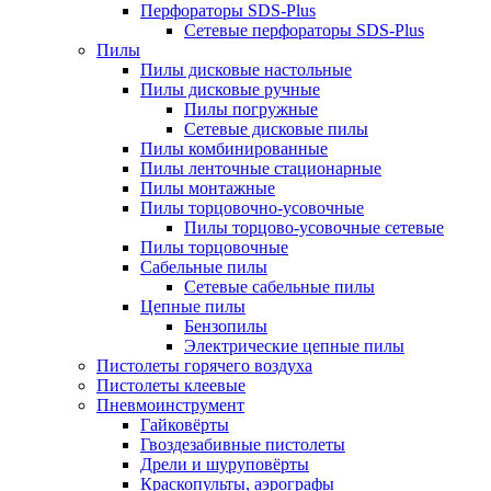
Перфораторы SDS-Plus
Сетевые перфораторы SDS-Plus
Пилы
Пилы дисковые настольные
Пилы дисковые ручные
Пилы погружные
Сетевые дисковые пилы
Пилы комбинированные
Пилы ленточные стационарные
Пилы монтажные
Пилы торцовочно-усовочные
Пилы торцово-усовочные сетевые
Пилы торцовочные
Сабельные пилы
Сетевые сабельные пилы
Цепные пилы
Бензопилы
Электрические цепные пилы
Пистолеты горячего воздуха
Пистолеты клеевые
Пневмоинструмент
Гайковёрты
Гвоздезабивные пистолеты
Дрели и шуруповёрты
Краскопульты, аэрографы