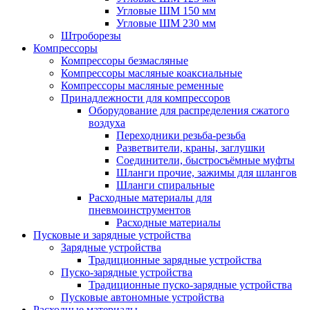
Угловые ШМ 150 мм
Угловые ШМ 230 мм
Штроборезы
Компрессоры
Компрессоры безмасляные
Компрессоры масляные коаксиальные
Компрессоры масляные ременные
Принадлежности для компрессоров
Оборудование для распределения сжатого
воздуха
Переходники резьба-резьба
Разветвители, краны, заглушки
Соединители, быстросъёмные муфты
Шланги прочие, зажимы для шлангов
Шланги спиральные
Расходные материалы для
пневмоинструментов
Расходные материалы
Пусковые и зарядные устройства
Зарядные устройства
Традиционные зарядные устройства
Пуско-зарядные устройства
Традиционные пуско-зарядные устройства
Пусковые автономные устройства
Расходные материалы