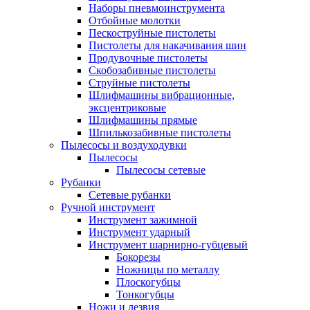
Наборы пневмоинструмента
Отбойные молотки
Пескоструйные пистолеты
Пистолеты для накачивания шин
Продувочные пистолеты
Скобозабивные пистолеты
Струйные пистолеты
Шлифмашины вибрационные,
эксцентриковые
Шлифмашины прямые
Шпилькозабивные пистолеты
Пылесосы и воздуходувки
Пылесосы
Пылесосы сетевые
Рубанки
Сетевые рубанки
Ручной инструмент
Инструмент зажимной
Инструмент ударный
Инструмент шарнирно-губцевый
Бокорезы
Ножницы по металлу
Плоскогубцы
Тонкогубцы
Ножи и лезвия