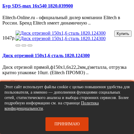
Бур SDS-max 16х540 1820.039900
Elitech-Online.ru - официальный дилер компании Elitech в
России. Бренд Elitech имеет динамичную ..
Купить
1047р.
Диск отрезной 150х1,6 сталь 1820.124300
Диск отрезной прямой,ф150х1,6х22,2мм,д\металла, отгрузка
кратно упаковке 10шт. (Elitech ПРОМО) ..
Сообщить о поступлении
Этот сайт использует файлы cookie с целью повышения удобства для
59р.
пользователя, а именно — дополнения функциями социальных
сетей, статистического анализа и выбора сторонних сервисов. Более
Коронка 33мм WC 1820.169100
подробную информацию см. на странице
Политика
конфиденциальности
.
Elitech-Online.ru - официальный дилер компании Elitech в
России. Бренд Elitech имеет динамичную..
ПРИНИМАЮ
Купить
237р.