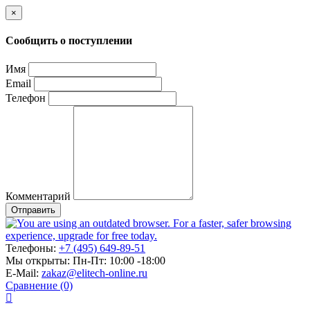
×
Сообщить о поступлении
Имя
Email
Телефон
Комментарий
Отправить
Телефоны:
+7 (495) 649-89-51
Мы открыты:
Пн-Пт: 10:00 -18:00
E-Mail:
zakaz@elitech-online.ru
Сравнение (0)