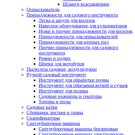
Шланги всасывающие
Опрыскиватели
Принадлежности для садового инструмента
Леска и шпули для косилок
Навесное оборудование для культиваторов
Ножи и прочие принадлежности для косилок
Принадлежности для опрыскивателей
Принадлежности для цепных пил
Прочие принадлежности для садового
инструмента
Ремни и подвес
Шнеки для мотобуров
Пылесосы садовые, воздуходувки
Ручной садовый инструмент
Инструмент для обработки почвы
Инструмент для обрезания ветвей и сучьев
Инструмент для полива
Садовые ножницы и секаторы
Топоры и пилы
Садовые катки
Сборщики листьев и травы
Скарификаторы
Снегоуборочные машины
Снегоуборочные машины бензиновые
Снегоуборочные машины электрические