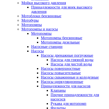
Мойки высокого давления
Принадлежности для моек высокого
давления
Мотоблоки бензиновые
Мотобуры
Мотопомпы
Мотопомпы и насосы
Мотопомпы
Мотопомпы бензиновые
Мотопомпы дизельные
Насосные станции
Насосы
Насосы дренажные погружные
Насосы для грязной воды
Насосы для чистой воды
Насосы поверхностные
Насосы повысительные
Насосы скважинные и колодезные
Насосы циркуляционные
Принадлежности для насосов
Клапаны
Прочие принадлежности для
насососв
Рукава для мотопомп
Фильтры