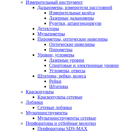
Измерительный инструмент
Дальномеры, измерители расстояний
Измерительные колёса
Лазерные дальномеры
Рулетки, штангенциркули
Детекторы
Мультиметры
Пирометры, оптические нивелиры
Оптические нивелиры
Пирометры
Уровни, угломеры
Лазерные уровни
Спиртовые и электронные уровни
Угломеры, отвесы
Штативы, рейки, колеса
Рейки
Штативы
Краскопульты
Краскопульты сетевые
Лобзики
Сетевые лобзики
Мультиинструменты
Мультиинструменты сетевые
Перфораторы и отбойные молотки
Перфораторы SDS-MAX