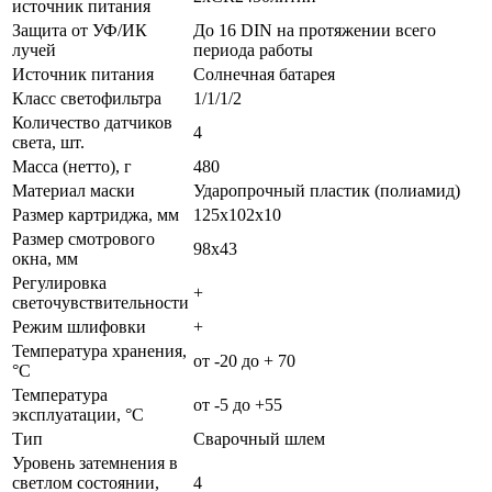
источник питания
Защита от УФ/ИК
До 16 DIN на протяжении всего
лучей
периода работы
Источник питания
Солнечная батарея
Класс светофильтра
1/1/1/2
Количество датчиков
4
света, шт.
Масса (нетто), г
480
Материал маски
Ударопрочный пластик (полиамид)
Размер картриджа, мм
125х102х10
Размер смотрового
98х43
окна, мм
Регулировка
+
светочувствительности
Режим шлифовки
+
Температура хранения,
от -20 до + 70
°С
Температура
от -5 до +55
эксплуатации, °С
Тип
Сварочный шлем
Уровень затемнения в
светлом состоянии,
4