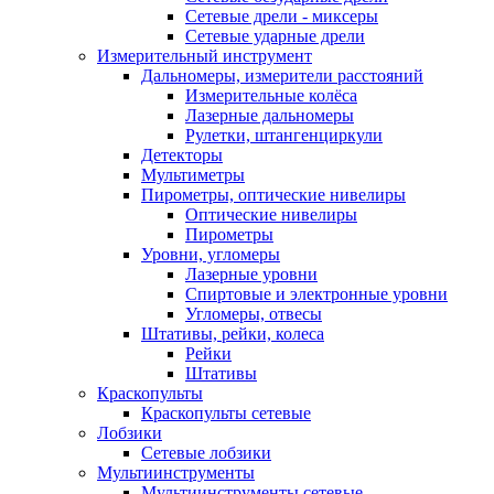
Сетевые дрели - миксеры
Сетевые ударные дрели
Измерительный инструмент
Дальномеры, измерители расстояний
Измерительные колёса
Лазерные дальномеры
Рулетки, штангенциркули
Детекторы
Мультиметры
Пирометры, оптические нивелиры
Оптические нивелиры
Пирометры
Уровни, угломеры
Лазерные уровни
Спиртовые и электронные уровни
Угломеры, отвесы
Штативы, рейки, колеса
Рейки
Штативы
Краскопульты
Краскопульты сетевые
Лобзики
Сетевые лобзики
Мультиинструменты
Мультиинструменты сетевые