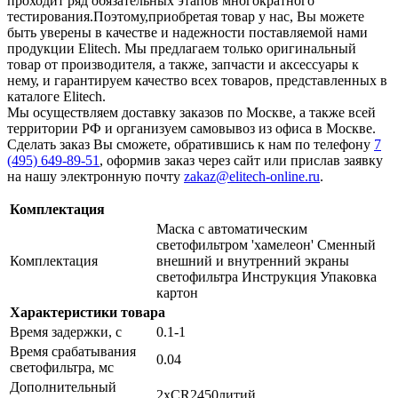
проходит ряд обязательных этапов многократного
тестирования.Поэтому,приобретая товар у нас, Вы можете
быть уверены в качестве и надежности поставляемой нами
продукции Elitech. Мы предлагаем только оригинальный
товар от производителя, а также, запчасти и аксессуары к
нему, и гарантируем качество всех товаров, представленных в
каталоге Elitech.
Мы осуществляем доставку заказов по Москве, а также всей
территории РФ и организуем самовывоз из офиса в Москве.
Сделать заказ Вы сможете, обратившись к нам по телефону
7
(495) 649-89-51
, оформив заказ через сайт или прислав заявку
на нашу электронную почту
zakaz@elitech-online.ru
.
Комплектация
Маска с автоматическим
светофильтром 'хамелеон' Сменный
Комплектация
внешний и внутренний экраны
светофильтра Инструкция Упаковка
картон
Характеристики товара
Время задержки, с
0.1-1
Время срабатывания
0.04
светофильтра, мс
Дополнительный
2хCR2450литий