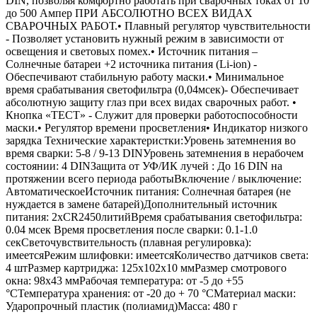
DIN, позволяя комфортно работать при сварочных токах от 10
до 500 Ампер ПРИ АБСОЛЮТНО ВСЕХ ВИДАХ
СВАРОЧНЫХ РАБОТ.• Плавный регулятор чувствительности
- Позволяет установить нужный режим в зависимости от
освещения и световых помех.• Источник питания –
Солнечные батареи +2 источника питания (Li-ion) -
Обеспечивают стабильную работу маски.• Минимальное
время срабатывания светофильтра (0,04мсек)- Обеспечивает
абсолютную защиту глаз при всех видах сварочных работ. •
Кнопка «ТЕСТ» - Служит для проверки работоспособности
маски.• Регулятор времени просветления• Индикатор низкого
зарядка Технические характеристки:Уровень затемнения во
время сварки: 5-8 / 9-13 DINУровень затемнения в нерабочем
состоянии: 4 DINЗащита от УФ/ИК лучей : До 16 DIN на
протяжении всего периода работыВключение / выключение:
АвтоматическоеИсточник питания: Солнечная батарея (не
нуждается в замене батарей)Дополнительный источник
питания: 2хCR2450литийВремя срабатывания светофильтра:
0.04 мсек Время просветления после сварки: 0.1-1.0
секСветочувствительность (плавная регулировка):
имеетсяРежим шлифовки: имеетсяКоличество датчиков света:
4 штРазмер картриджа: 125х102х10 ммРазмер смотрового
окна: 98х43 ммРабочая температура: от -5 до +55
°СТемпература хранения: от -20 до + 70 °СМатериал маски:
Ударопрочный пластик (полиамид)Масса: 480 г