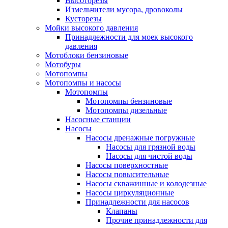
Высоторезы
Измельчители мусора, дровоколы
Кусторезы
Мойки высокого давления
Принадлежности для моек высокого
давления
Мотоблоки бензиновые
Мотобуры
Мотопомпы
Мотопомпы и насосы
Мотопомпы
Мотопомпы бензиновые
Мотопомпы дизельные
Насосные станции
Насосы
Насосы дренажные погружные
Насосы для грязной воды
Насосы для чистой воды
Насосы поверхностные
Насосы повысительные
Насосы скважинные и колодезные
Насосы циркуляционные
Принадлежности для насосов
Клапаны
Прочие принадлежности для