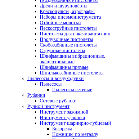
Гвоздезабивные пистолеты
Дрели и шуруповёрты
Краскопульты, аэрографы
Наборы пневмоинструмента
Отбойные молотки
Пескоструйные пистолеты
Пистолеты для накачивания шин
Продувочные пистолеты
Скобозабивные пистолеты
Струйные пистолеты
Шлифмашины вибрационные,
эксцентриковые
Шлифмашины прямые
Шпилькозабивные пистолеты
Пылесосы и воздуходувки
Пылесосы
Пылесосы сетевые
Рубанки
Сетевые рубанки
Ручной инструмент
Инструмент зажимной
Инструмент ударный
Инструмент шарнирно-губцевый
Бокорезы
Ножницы по металлу