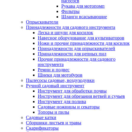
насососв
Рукава для мотопомп
Фильтры
Шланги всасывающие
Опрыскиватели
Принадлежности для садового инструмента
Леска и шпули для косилок
Навесное оборудование для культиваторов
Ножи и прочие принадлежности для косилок
Принадлежности для опрыскивателей
Принадлежности для цепных пил
Прочие принадлежности для садового
инструмента
Ремни и подвес
Шнеки для мотобуров
Пылесосы садовые, воздуходувки
Ручной садовый инструмент
Инструмент для обработки почвы
Инструмент для обрезания ветвей и сучьев
Инструмент для полива
Садовые ножницы и секаторы
Топоры и пилы
Садовые катки
Сборщики листьев и травы
Скарификаторы