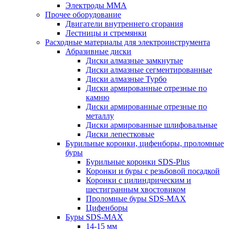
Электроды MMA
Прочее оборудование
Двигатели внутреннего сгорания
Лестницы и стремянки
Расходные материалы для электроинструмента
Абразивные диски
Диски алмазные замкнутые
Диски алмазные сегментированные
Диски алмазные Турбо
Диски армированные отрезные по
камню
Диски армированные отрезные по
металлу
Диски армированные шлифовальные
Диски лепестковые
Бурильные коронки, цифенборы, проломные
буры
Бурильные коронки SDS-Plus
Коронки и буры с резьбовой посадкой
Коронки с цилиндрическим и
шестигранным хвостовиком
Проломные буры SDS-MAX
Цифенборы
Буры SDS-MAX
14-15 мм