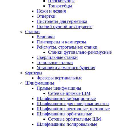
Плоскогубцы
Тонкогубцы
Ножи и лезвия
Отвертки
Пистолеты для герметика
Прочий ручной инструмент
Станки
Верстаки
Плиткорезы и камнерезы
Рейсмусы, строгальные станки
Станки фуговально-рейсмусные
Сверлильные станки
Точильные станки
Установки алмазного бурения
Фрезеры
Фрезеры вертикальные
Шлифмашины
Прямые шлифмашины
Сетевые прямые ШМ
Шлифмашины вибрационные
Шлифмашины для шлифования стен
Шлифмашины ленточные, щеточные
Шлифмашины орбитальные
Сетевые орбитальные ШМ
Шлифмашины полировальные