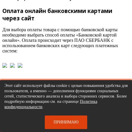
Оплата онлайн банковскими картами
через сайт
Для выбора оплаты товара с помощью банковской карты
необходимо выбрать способ оплаты «Банковской картой
онлайн». Оплата происходит через ПАО СБЕРБАНК с
использованием банковских карт следующих платежных
систем:
Для оплаты (ввода реквизитов Вашей карты) Вы будете
Этот сайт использует файлы cookie с целью повышения удобства для
перенаправлены на платежный шлюз ПАО СБЕРБАНК.
пользователя, а именно — дополнения функциями социальных
Соединение с платежным шлюзом и передача информации
сетей, статистического анализа и выбора сторонних сервисов. Более
осуществляется в защищенном режиме с использованием
подробную информацию см. на странице
Политика
протокола шифрования SSL. В случае если Ваш банк
конфиденциальности
.
поддерживает технологию безопасного проведения интернет-
платежей Verified By Visa или MasterCard SecureCode для
проведения платежа также может потребоваться ввод
ПРИНИМАЮ
специального пароля. Настоящий сайт поддерживает 256-
битное шифрование. Конфиденциальность сообщаемой