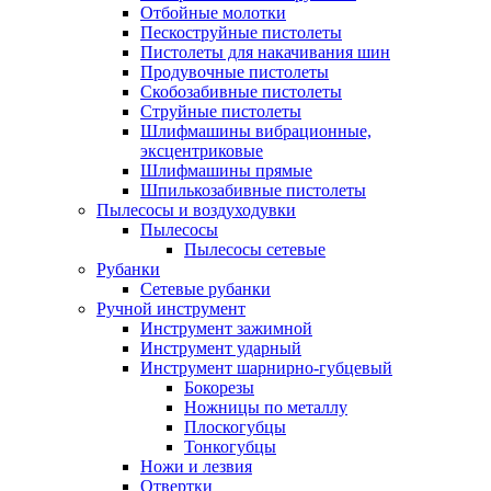
Отбойные молотки
Пескоструйные пистолеты
Пистолеты для накачивания шин
Продувочные пистолеты
Скобозабивные пистолеты
Струйные пистолеты
Шлифмашины вибрационные,
эксцентриковые
Шлифмашины прямые
Шпилькозабивные пистолеты
Пылесосы и воздуходувки
Пылесосы
Пылесосы сетевые
Рубанки
Сетевые рубанки
Ручной инструмент
Инструмент зажимной
Инструмент ударный
Инструмент шарнирно-губцевый
Бокорезы
Ножницы по металлу
Плоскогубцы
Тонкогубцы
Ножи и лезвия
Отвертки