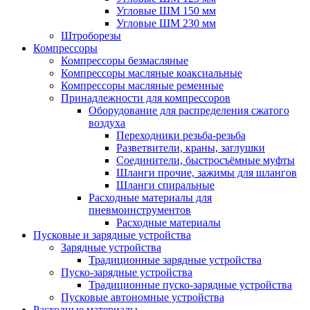
Угловые ШМ 150 мм
Угловые ШМ 230 мм
Штроборезы
Компрессоры
Компрессоры безмасляные
Компрессоры масляные коаксиальные
Компрессоры масляные ременные
Принадлежности для компрессоров
Оборудование для распределения сжатого
воздуха
Переходники резьба-резьба
Разветвители, краны, заглушки
Соединители, быстросъёмные муфты
Шланги прочие, зажимы для шлангов
Шланги спиральные
Расходные материалы для
пневмоинструментов
Расходные материалы
Пусковые и зарядные устройства
Зарядные устройства
Традиционные зарядные устройства
Пуско-зарядные устройства
Традиционные пуско-зарядные устройства
Пусковые автономные устройства
Расходные материалы