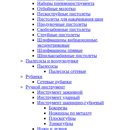
Наборы пневмоинструмента
Отбойные молотки
Пескоструйные пистолеты
Пистолеты для накачивания шин
Продувочные пистолеты
Скобозабивные пистолеты
Струйные пистолеты
Шлифмашины вибрационные,
эксцентриковые
Шлифмашины прямые
Шпилькозабивные пистолеты
Пылесосы и воздуходувки
Пылесосы
Пылесосы сетевые
Рубанки
Сетевые рубанки
Ручной инструмент
Инструмент зажимной
Инструмент ударный
Инструмент шарнирно-губцевый
Бокорезы
Ножницы по металлу
Плоскогубцы
Тонкогубцы
Ножи и лезвия