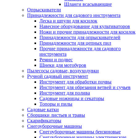
Шланги всасывающие
Опрыскиватели
Принадлежности для садового инструмента
Леска и шпули для косилок
Навесное оборудование для культиваторов
Ножи и прочие принадлежности для косилок
Принадлежности для опрыскивателей
Принадлежности для цепных пил
Прочие принадлежности для садового
инструмента
Ремни и подвес
Шнеки для мотобуров
Пылесосы садовые, воздуходувки
Ручной садовый инструмент
Инструмент для обработки почвы
Инструмент для обрезания ветвей и сучьев
Инструмент для полива
Садовые ножницы и секаторы
Топоры и пилы
Садовые катки
Сборщики листьев и травы
Скарификаторы
Снегоуборочные машины
Снегоуборочные машины бензиновые
Снегоуборочные машины электрические