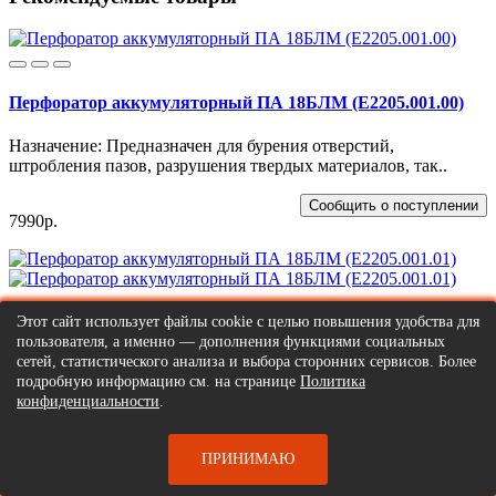
Перфоратор аккумуляторный ПА 18БЛМ (Е2205.001.00)
Назначение: Предназначен для бурения отверстий,
штробления пазов, разрушения твердых материалов, так..
Сообщить о поступлении
7990р.
Этот сайт использует файлы cookie с целью повышения удобства для
Перфоратор аккумуляторный ПА 18БЛМ (Е2205.001.01)
пользователя, а именно — дополнения функциями социальных
сетей, статистического анализа и выбора сторонних сервисов. Более
подробную информацию см. на странице
Политика
Назначение: Предназначен для бурения отверстий,
конфиденциальности
.
штробления пазов, разрушения твердых материалов, так..
Сообщить о поступлении
ПРИНИМАЮ
14990р.