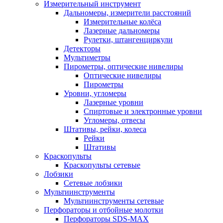
Измерительный инструмент
Дальномеры, измерители расстояний
Измерительные колёса
Лазерные дальномеры
Рулетки, штангенциркули
Детекторы
Мультиметры
Пирометры, оптические нивелиры
Оптические нивелиры
Пирометры
Уровни, угломеры
Лазерные уровни
Спиртовые и электронные уровни
Угломеры, отвесы
Штативы, рейки, колеса
Рейки
Штативы
Краскопульты
Краскопульты сетевые
Лобзики
Сетевые лобзики
Мультиинструменты
Мультиинструменты сетевые
Перфораторы и отбойные молотки
Перфораторы SDS-MAX