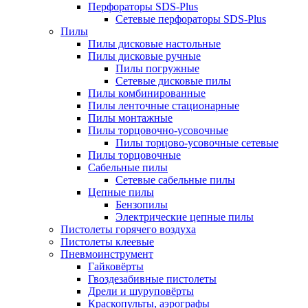
Перфораторы SDS-Plus
Сетевые перфораторы SDS-Plus
Пилы
Пилы дисковые настольные
Пилы дисковые ручные
Пилы погружные
Сетевые дисковые пилы
Пилы комбинированные
Пилы ленточные стационарные
Пилы монтажные
Пилы торцовочно-усовочные
Пилы торцово-усовочные сетевые
Пилы торцовочные
Сабельные пилы
Сетевые сабельные пилы
Цепные пилы
Бензопилы
Электрические цепные пилы
Пистолеты горячего воздуха
Пистолеты клеевые
Пневмоинструмент
Гайковёрты
Гвоздезабивные пистолеты
Дрели и шуруповёрты
Краскопульты, аэрографы