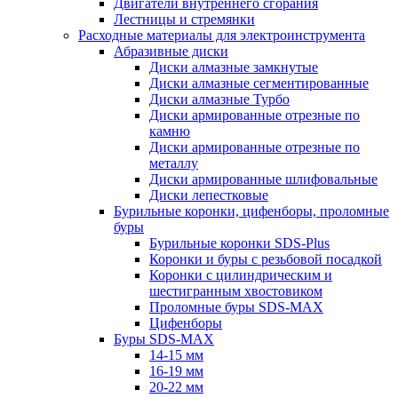
Двигатели внутреннего сгорания
Лестницы и стремянки
Расходные материалы для электроинструмента
Абразивные диски
Диски алмазные замкнутые
Диски алмазные сегментированные
Диски алмазные Турбо
Диски армированные отрезные по
камню
Диски армированные отрезные по
металлу
Диски армированные шлифовальные
Диски лепестковые
Бурильные коронки, цифенборы, проломные
буры
Бурильные коронки SDS-Plus
Коронки и буры с резьбовой посадкой
Коронки с цилиндрическим и
шестигранным хвостовиком
Проломные буры SDS-MAX
Цифенборы
Буры SDS-MAX
14-15 мм
16-19 мм
20-22 мм