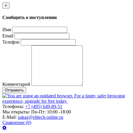
×
Сообщить о поступлении
Имя
Email
Телефон
Комментарий
Отправить
Телефоны:
+7 (495) 649-89-51
Мы открыты:
Пн-Пт: 10:00 -18:00
E-Mail:
zakaz@elitech-online.ru
Сравнение (0)