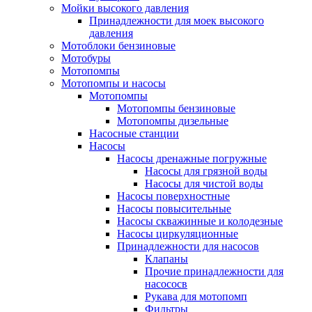
Мойки высокого давления
Принадлежности для моек высокого
давления
Мотоблоки бензиновые
Мотобуры
Мотопомпы
Мотопомпы и насосы
Мотопомпы
Мотопомпы бензиновые
Мотопомпы дизельные
Насосные станции
Насосы
Насосы дренажные погружные
Насосы для грязной воды
Насосы для чистой воды
Насосы поверхностные
Насосы повысительные
Насосы скважинные и колодезные
Насосы циркуляционные
Принадлежности для насосов
Клапаны
Прочие принадлежности для
насососв
Рукава для мотопомп
Фильтры