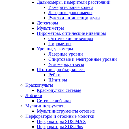
Дальномеры, измерители расстояний
Измерительные колёса
Лазерные дальномеры
Рулетки, штангенциркули
Детекторы
Мультиметры
Пирометры, оптические нивелиры
Оптические нивелиры
Пирометры
Уровни, угломеры
Лазерные уровни
Спиртовые и электронные уровни
Угломеры, отвесы
Штативы, рейки, колеса
Рейки
Штативы
Краскопульты
Краскопульты сетевые
Лобзики
Сетевые лобзики
Мультиинструменты
Мультиинструменты сетевые
Перфораторы и отбойные молотки
Перфораторы SDS-MAX
Перфораторы SDS-Plus