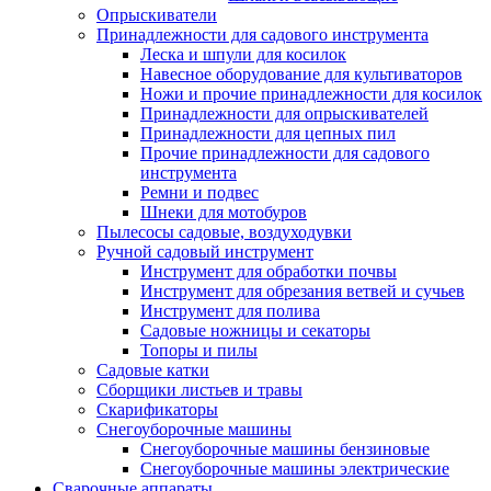
Опрыскиватели
Принадлежности для садового инструмента
Леска и шпули для косилок
Навесное оборудование для культиваторов
Ножи и прочие принадлежности для косилок
Принадлежности для опрыскивателей
Принадлежности для цепных пил
Прочие принадлежности для садового
инструмента
Ремни и подвес
Шнеки для мотобуров
Пылесосы садовые, воздуходувки
Ручной садовый инструмент
Инструмент для обработки почвы
Инструмент для обрезания ветвей и сучьев
Инструмент для полива
Садовые ножницы и секаторы
Топоры и пилы
Садовые катки
Сборщики листьев и травы
Скарификаторы
Снегоуборочные машины
Снегоуборочные машины бензиновые
Снегоуборочные машины электрические
Сварочные аппараты