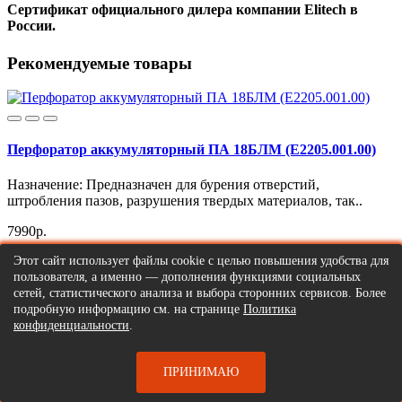
Сертификат официального дилера компании Elitech в
России.
Рекомендуемые товары
Перфоратор аккумуляторный ПА 18БЛМ (Е2205.001.00)
Назначение: Предназначен для бурения отверстий,
штробления пазов, разрушения твердых материалов, так..
7990р.
Этот сайт использует файлы cookie с целью повышения удобства для
Сообщить о поступлении
пользователя, а именно — дополнения функциями социальных
сетей, статистического анализа и выбора сторонних сервисов. Более
подробную информацию см. на странице
Политика
конфиденциальности
.
Перфоратор аккумуляторный ПА 18БЛМ (Е2205.001.01)
ПРИНИМАЮ
Назначение: Предназначен для бурения отверстий,
штробления пазов, разрушения твердых материалов, так..