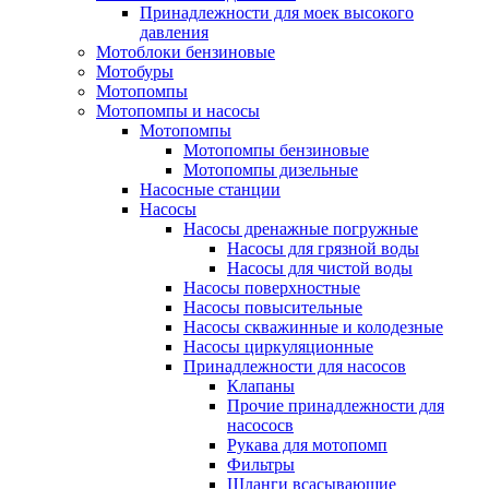
Принадлежности для моек высокого
давления
Мотоблоки бензиновые
Мотобуры
Мотопомпы
Мотопомпы и насосы
Мотопомпы
Мотопомпы бензиновые
Мотопомпы дизельные
Насосные станции
Насосы
Насосы дренажные погружные
Насосы для грязной воды
Насосы для чистой воды
Насосы поверхностные
Насосы повысительные
Насосы скважинные и колодезные
Насосы циркуляционные
Принадлежности для насосов
Клапаны
Прочие принадлежности для
насососв
Рукава для мотопомп
Фильтры
Шланги всасывающие