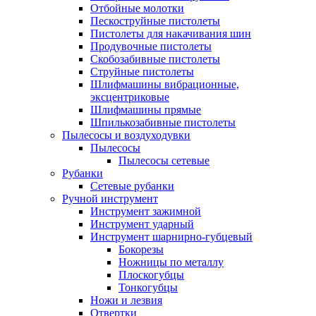
Отбойные молотки
Пескоструйные пистолеты
Пистолеты для накачивания шин
Продувочные пистолеты
Скобозабивные пистолеты
Струйные пистолеты
Шлифмашины вибрационные,
эксцентриковые
Шлифмашины прямые
Шпилькозабивные пистолеты
Пылесосы и воздуходувки
Пылесосы
Пылесосы сетевые
Рубанки
Сетевые рубанки
Ручной инструмент
Инструмент зажимной
Инструмент ударный
Инструмент шарнирно-губцевый
Бокорезы
Ножницы по металлу
Плоскогубцы
Тонкогубцы
Ножи и лезвия
Отвертки