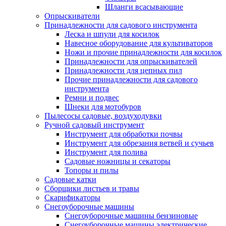
Шланги всасывающие
Опрыскиватели
Принадлежности для садового инструмента
Леска и шпули для косилок
Навесное оборудование для культиваторов
Ножи и прочие принадлежности для косилок
Принадлежности для опрыскивателей
Принадлежности для цепных пил
Прочие принадлежности для садового
инструмента
Ремни и подвес
Шнеки для мотобуров
Пылесосы садовые, воздуходувки
Ручной садовый инструмент
Инструмент для обработки почвы
Инструмент для обрезания ветвей и сучьев
Инструмент для полива
Садовые ножницы и секаторы
Топоры и пилы
Садовые катки
Сборщики листьев и травы
Скарификаторы
Снегоуборочные машины
Снегоуборочные машины бензиновые
Снегоуборочные машины электрические