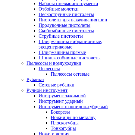
Наборы пневмоинструмента
Отбойные молотки
Пескоструйные пистолеты
Пистолеты для накачивания шин
Продувочные пистолеты
Скобозабивные пистолеты
Струйные пистолеты
Шлифмашины вибрационные,
эксцентриковые
Шлифмашины прямые
Шпилькозабивные пистолеты
Пылесосы и воздуходувки
Пылесосы
Пылесосы сетевые
Рубанки
Сетевые рубанки
Ручной инструмент
Инструмент зажимной
Инструмент ударный
Инструмент шарнирно-губцевый
Бокорезы
Ножницы по металлу
Плоскогубцы
Тонкогубцы
Ножи и лезвия