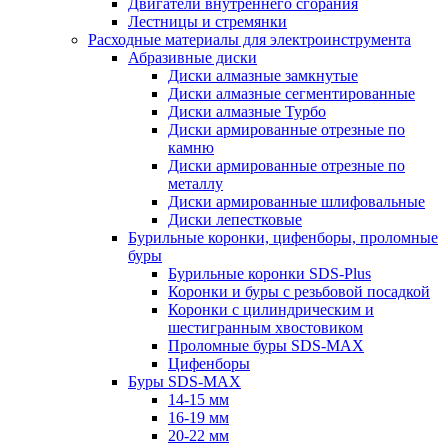
Двигатели внутреннего сгорания
Лестницы и стремянки
Расходные материалы для электроинструмента
Абразивные диски
Диски алмазные замкнутые
Диски алмазные сегментированные
Диски алмазные Турбо
Диски армированные отрезные по
камню
Диски армированные отрезные по
металлу
Диски армированные шлифовальные
Диски лепестковые
Бурильные коронки, цифенборы, проломные
буры
Бурильные коронки SDS-Plus
Коронки и буры с резьбовой посадкой
Коронки с цилиндрическим и
шестигранным хвостовиком
Проломные буры SDS-MAX
Цифенборы
Буры SDS-MAX
14-15 мм
16-19 мм
20-22 мм