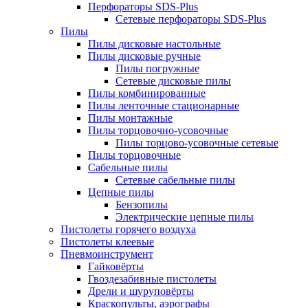
Перфораторы SDS-Plus
Сетевые перфораторы SDS-Plus
Пилы
Пилы дисковые настольные
Пилы дисковые ручные
Пилы погружные
Сетевые дисковые пилы
Пилы комбинированные
Пилы ленточные стационарные
Пилы монтажные
Пилы торцовочно-усовочные
Пилы торцово-усовочные сетевые
Пилы торцовочные
Сабельные пилы
Сетевые сабельные пилы
Цепные пилы
Бензопилы
Электрические цепные пилы
Пистолеты горячего воздуха
Пистолеты клеевые
Пневмоинструмент
Гайковёрты
Гвоздезабивные пистолеты
Дрели и шуруповёрты
Краскопульты, аэрографы