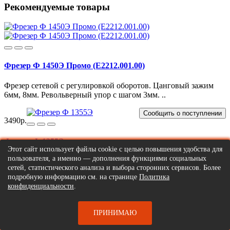
Рекомендуемые товары
Фрезер Ф 1450Э Промо (E2212.001.00)
Фрезер сетевой с регулировкой оборотов. Цанговый зажим
6мм, 8мм. Револьверный упор с шагом 3мм. ..
Сообщить о поступлении
3490р.
Фрезер Ф 1355Э
Этот сайт использует файлы cookie с целью повышения удобства для
пользователя, а именно — дополнения функциями социальных
Фрезер ELITECH Ф 1355Э предназначен для декоративной
сетей, статистического анализа и выбора сторонних сервисов. Более
обработки кромок и поверхностей деталей, а такж..
подробную информацию см. на странице
Политика
конфиденциальности
.
Купить
7471р.
ПРИНИМАЮ
Фрезер Ф 1800Э