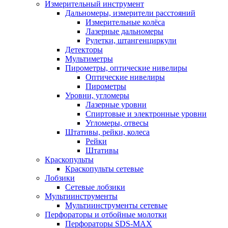
Измерительный инструмент
Дальномеры, измерители расстояний
Измерительные колёса
Лазерные дальномеры
Рулетки, штангенциркули
Детекторы
Мультиметры
Пирометры, оптические нивелиры
Оптические нивелиры
Пирометры
Уровни, угломеры
Лазерные уровни
Спиртовые и электронные уровни
Угломеры, отвесы
Штативы, рейки, колеса
Рейки
Штативы
Краскопульты
Краскопульты сетевые
Лобзики
Сетевые лобзики
Мультиинструменты
Мультиинструменты сетевые
Перфораторы и отбойные молотки
Перфораторы SDS-MAX