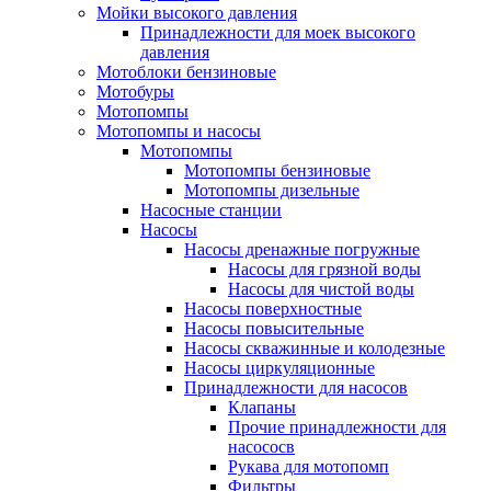
Мойки высокого давления
Принадлежности для моек высокого
давления
Мотоблоки бензиновые
Мотобуры
Мотопомпы
Мотопомпы и насосы
Мотопомпы
Мотопомпы бензиновые
Мотопомпы дизельные
Насосные станции
Насосы
Насосы дренажные погружные
Насосы для грязной воды
Насосы для чистой воды
Насосы поверхностные
Насосы повысительные
Насосы скважинные и колодезные
Насосы циркуляционные
Принадлежности для насосов
Клапаны
Прочие принадлежности для
насососв
Рукава для мотопомп
Фильтры