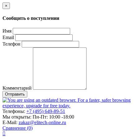
×
Сообщить о поступлении
Имя
Email
Телефон
Комментарий
Отправить
Телефоны:
+7 (495) 649-89-51
Мы открыты:
Пн-Пт: 10:00 -18:00
E-Mail:
zakaz@elitech-online.ru
Сравнение (0)