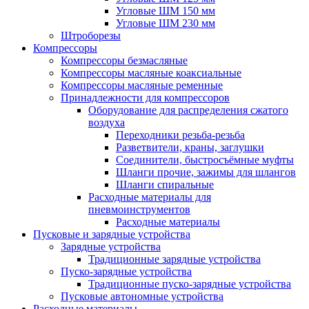
Угловые ШМ 150 мм
Угловые ШМ 230 мм
Штроборезы
Компрессоры
Компрессоры безмасляные
Компрессоры масляные коаксиальные
Компрессоры масляные ременные
Принадлежности для компрессоров
Оборудование для распределения сжатого
воздуха
Переходники резьба-резьба
Разветвители, краны, заглушки
Соединители, быстросъёмные муфты
Шланги прочие, зажимы для шлангов
Шланги спиральные
Расходные материалы для
пневмоинструментов
Расходные материалы
Пусковые и зарядные устройства
Зарядные устройства
Традиционные зарядные устройства
Пуско-зарядные устройства
Традиционные пуско-зарядные устройства
Пусковые автономные устройства
Расходные материалы