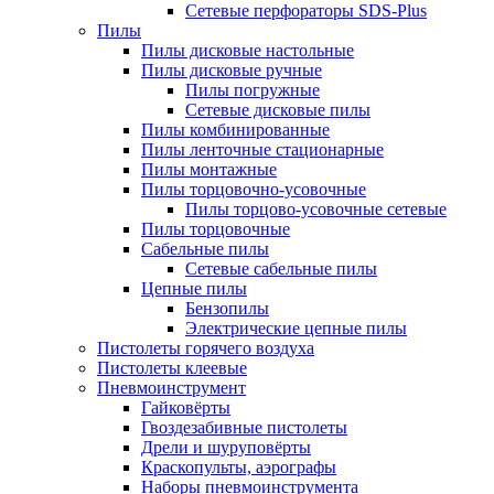
Сетевые перфораторы SDS-Plus
Пилы
Пилы дисковые настольные
Пилы дисковые ручные
Пилы погружные
Сетевые дисковые пилы
Пилы комбинированные
Пилы ленточные стационарные
Пилы монтажные
Пилы торцовочно-усовочные
Пилы торцово-усовочные сетевые
Пилы торцовочные
Сабельные пилы
Сетевые сабельные пилы
Цепные пилы
Бензопилы
Электрические цепные пилы
Пистолеты горячего воздуха
Пистолеты клеевые
Пневмоинструмент
Гайковёрты
Гвоздезабивные пистолеты
Дрели и шуруповёрты
Краскопульты, аэрографы
Наборы пневмоинструмента