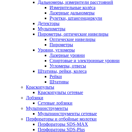
Дальномеры, измерители расстояний
Измерительные колёса
Лазерные дальномеры
Рулетки, штангенциркули
Детекторы
Мультиметры
Пирометры, оптические нивелиры
Оптические нивелиры
Пирометры
Уровни, угломеры
Лазерные уровни
Спиртовые и электронные уровни
Угломеры, отвесы
Штативы, рейки, колеса
Рейки
Штативы
Краскопульты
Краскопульты сетевые
Лобзики
Сетевые лобзики
Мультиинструменты
Мультиинструменты сетевые
Перфораторы и отбойные молотки
Перфораторы SDS-MAX
Перфораторы SDS-Plus