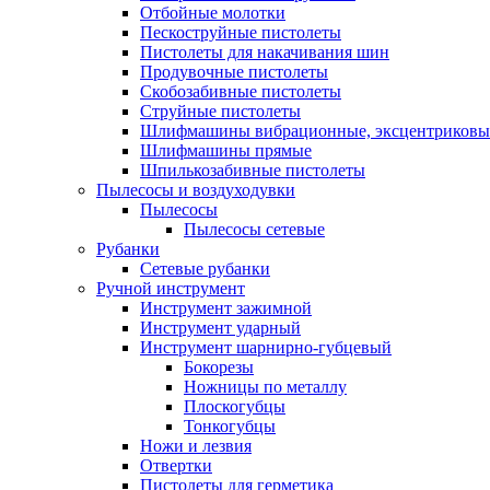
Отбойные молотки
Пескоструйные пистолеты
Пистолеты для накачивания шин
Продувочные пистолеты
Скобозабивные пистолеты
Струйные пистолеты
Шлифмашины вибрационные, эксцентриковы
Шлифмашины прямые
Шпилькозабивные пистолеты
Пылесосы и воздуходувки
Пылесосы
Пылесосы сетевые
Рубанки
Сетевые рубанки
Ручной инструмент
Инструмент зажимной
Инструмент ударный
Инструмент шарнирно-губцевый
Бокорезы
Ножницы по металлу
Плоскогубцы
Тонкогубцы
Ножи и лезвия
Отвертки
Пистолеты для герметика