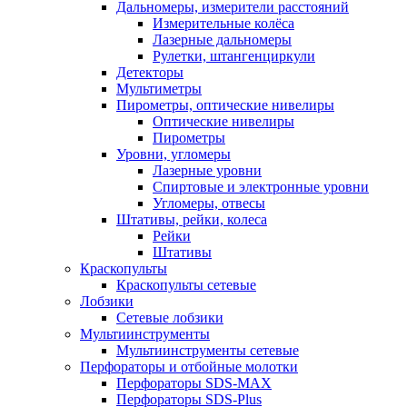
Дальномеры, измерители расстояний
Измерительные колёса
Лазерные дальномеры
Рулетки, штангенциркули
Детекторы
Мультиметры
Пирометры, оптические нивелиры
Оптические нивелиры
Пирометры
Уровни, угломеры
Лазерные уровни
Спиртовые и электронные уровни
Угломеры, отвесы
Штативы, рейки, колеса
Рейки
Штативы
Краскопульты
Краскопульты сетевые
Лобзики
Сетевые лобзики
Мультиинструменты
Мультиинструменты сетевые
Перфораторы и отбойные молотки
Перфораторы SDS-MAX
Перфораторы SDS-Plus