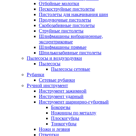
Отбойные молотки
Пескоструйные пистолеты
Пистолеты для накачивания шин
Продувочные пистолеты
Скобозабивные пистолеты
Струйные пистолеты
Шлифмашины вибрационные,
эксцентриковые
Шлифмашины прямые
Шпилькозабивные пистолеты
Пылесосы и воздуходувки
Пылесосы
Пылесосы сетевые
Рубанки
Сетевые рубанки
Ручной инструмент
Инструмент зажимной
Инструмент ударный
Инструмент шарнирно-губцевый
Бокорезы
Ножницы по металлу
Плоскогубцы
Тонкогубцы
Ножи и лезвия
Отвертки