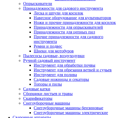
Опрыскиватели
Принадлежности для садового инструмента
Леска и шпули для косилок
Навесное оборудование для культиваторов
Ножи и прочие принадлежности для косилок
Принадлежности для опрыскивателей
Принадлежности для цепных пил
Прочие принадлежности для садового
инструмента
Ремни и подвес
Шнеки для мотобуров
Пылесосы садовые, воздуходувки
Ручной садовый инструмент
Инструмент для обработки почвы
Инструмент для обрезания ветвей и сучьев
Инструмент для полива
Садовые ножницы и секаторы
Топоры и пилы
Садовые катки
Сборщики листьев и травы
Скарификаторы
Снегоуборочные машины
Снегоуборочные машины бензиновые
Снегоуборочные машины электрические
Сварочные аппараты