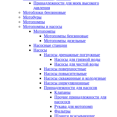
Принадлежности для моек высокого
давления
Мотоблоки бензиновые
Мотобуры
Мотопомпы
Мотопомпы и насосы
Мотопомпы
Мотопомпы бензиновые
Мотопомпы дизельные
Насосные станции
Насосы
Насосы дренажные погружные
Насосы для грязной воды
Насосы для чистой воды
Насосы поверхностные
Насосы повысительные
Насосы скважинные и колодезные
Насосы циркуляционные
Принадлежности для насосов
Клапаны
Прочие принадлежности для
насососв
Рукава для мотопомп
Фильтры
Шланги всасывающие