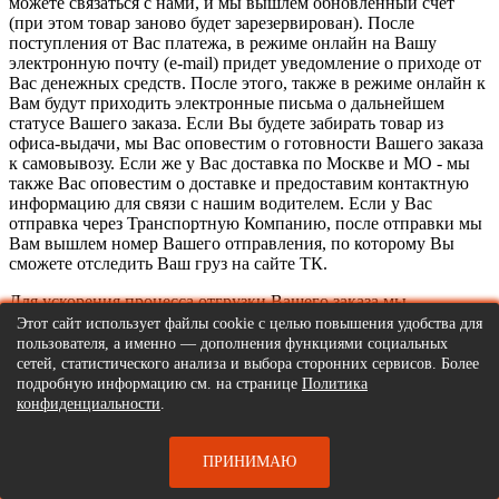
можете связаться с нами, и мы вышлем обновленный счет
(при этом товар заново будет зарезервирован). После
поступления от Вас платежа, в режиме онлайн на Вашу
электронную почту (e-mail) придет уведомление о приходе от
Вас денежных средств. После этого, также в режиме онлайн к
Вам будут приходить электронные письма о дальнейшем
статусе Вашего заказа. Если Вы будете забирать товар из
офиса-выдачи, мы Вас оповестим о готовности Вашего заказа
к самовывозу. Если же у Вас доставка по Москве и МО - мы
также Вас оповестим о доставке и предоставим контактную
информацию для связи с нашим водителем. Если у Вас
отправка через Транспортную Компанию, после отправки мы
Вам вышлем номер Вашего отправления, по которому Вы
сможете отследить Ваш груз на сайте ТК.
Для ускорения процесса отгрузки Вашего заказа мы
рекомендуем нашим покупателям сразу подтверждать факт
Этот сайт использует файлы cookie с целью повышения удобства для
оплаты счета, высылая копию платежного поручения на наш
пользователя, а именно — дополнения функциями социальных
e-mail. Вместе с заказом Вам будут доставлены следующие
сетей, статистического анализа и выбора сторонних сервисов. Более
документы:
подробную информацию см. на странице
Политика
конфиденциальности
.
Счет;
Товарная накладная ТОРГ-12;
Фирменный гарантийный талон на каждый товар.
ПРИНИМАЮ